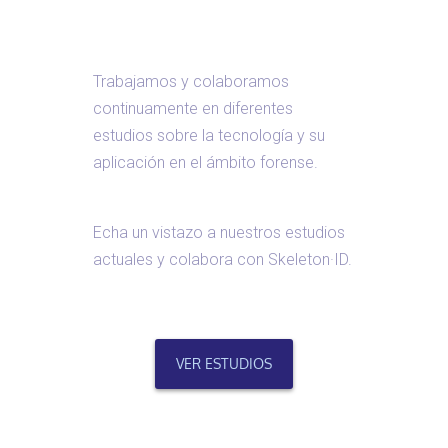
Trabajamos y colaboramos
continuamente en diferentes
estudios sobre la tecnología y su
aplicación en el ámbito forense.
Echa un vistazo a nuestros estudios
actuales y colabora con Skeleton·ID.
VER ESTUDIOS