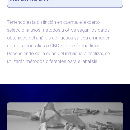
Teniendo esta distinción en cuenta, el experto
selecciona unos métodos u otros según los datos
obtenidos del análisis de huesos ya sea en imagen
como radiografías o CBCTs, o de forma física.
Dependiendo de la edad del individuo a analizar, se
utilizarán métodos diferentes para el análisis.