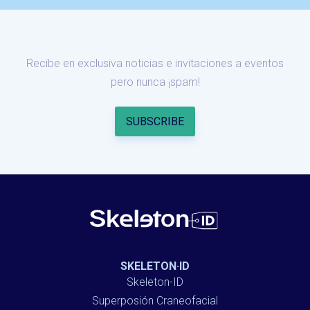
Recibe en exclusiva noticias e invitaciones a eventos
pero nunca ¡spam!
SKELETON·ID
Skeleton-ID
Superposión Craneofacial