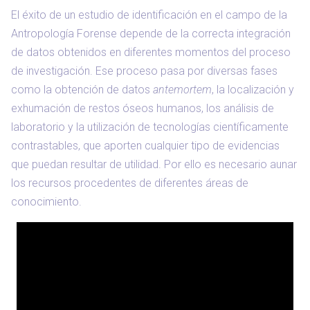
El éxito de un estudio de identificación en el campo de la
Antropología Forense depende de la correcta integración
de datos obtenidos en diferentes momentos del proceso
de investigación. Ese proceso pasa por diversas fases
como la obtención de datos
antemortem
, la localización y
exhumación de restos óseos humanos, los análisis de
laboratorio y la utilización de tecnologías científicamente
contrastables, que aporten cualquier tipo de evidencias
que puedan resultar de utilidad. Por ello es necesario aunar
los recursos procedentes de diferentes áreas de
conocimiento.